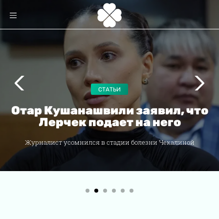
СТАТЬИ
Отар Кушанашвили заявил, что
Лерчек подает на него
Журналист усомнился в стадии болезни Чекалиной