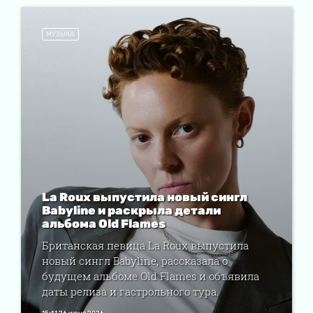
МУЗЫКА
La Roux выпустила новый сингл
Babyline и раскрыла детали
альбома Old Flames
Британская певица La Roux выпустила
новый сингл Babyline, рассказала о
будущем альбоме Old Flames и объявила
даты релиза и гастрольного тура.