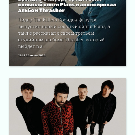
сольный сингл Plans и анонсировал
альбом Thrasher
Лидер The Killers Брэндон Флауэрс
выпустил новый сольный сингл Plans, а
также рассказал о своем третьем
студийном альбоме Thrasher, который
выйдет в а...
15:49 26 июня 2026