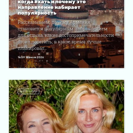
когда ехать и почему это
направление набирает
популярность
Рассказываем, почему Армения
становится популярным направлением
для отдыха, какие достопримечательности
стоит посетить, в какое время лучше
планироват...
16:59 16 июля 2026
БИОГРАФИИ