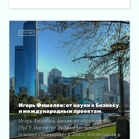
СТАТЬИ
Игорь Фишелев: от науки к бизнесу
и международным проектам
Игорь Фишелев, физик по образованию
(УрГУ, Институт физики металлов),
основал «Униматик» в 2000 г. после опыта в