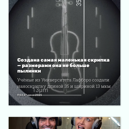
Создана самая маленькая скрипка
— размерами она не больше
пылинки
Учёные из Университета Лафборо создали
наноскрипку длиной 35 и шириной 13 мкм
9:54 27 июня 2025