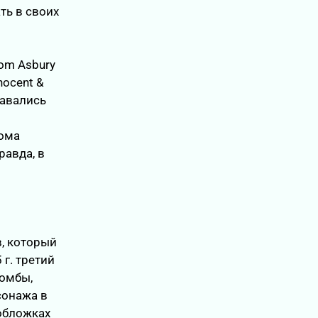
ть в своих
om Asbury
nocent &
давались
бома
равда, в
в, который
г. третий
бомбы,
сонажа в
обложках