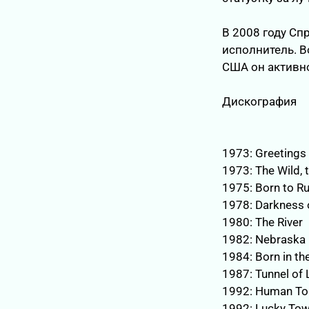
В 2008 году Сп
исполнитель. В
США он активно
Дискография
1973: Greetings 
1973: The Wild, t
1975: Born to R
1978: Darkness 
1980: The River
1982: Nebraska
1984: Born in the
1987: Tunnel of 
1992: Human To
1992: Lucky To