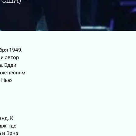
бря 1949,
 и автор
а, Эдди
рок-песням
, Нью
нд. К
дж, где
 и Вана