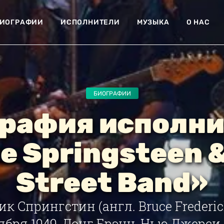
ИОГРАФИИ
ИСПОЛНИТЕЛИ
МУЗЫКА
О НАС
БИОГРАФИИ
рафия исполн
e Springsteen &
Street Band»
к Спрингстин (англ. Bruce Frederick
ября 1949, Лонг Брэнч, Нью Джерси