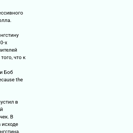
рессивного
олла.
ингстину
0-х
нителей
того, что к
и Боб
cause the
устил в
ый
чек. В
а исходе
нгстина.