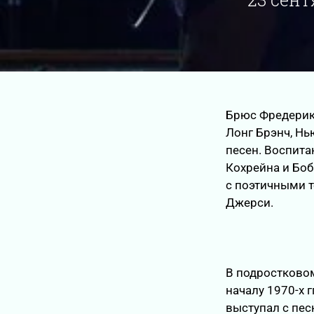
Брюс Фредерик С
Лонг Брэнч, Нь
песен. Воспита
Кохрейна и Боб
с поэтичными т
Джерси.
В подростковом
началу 1970-х 
выступал с пес