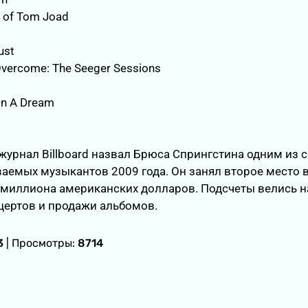
 of Tom Joad
ust
Overcome: The Seeger Sessions
On A Dream
урнал Billboard назвал Брюса Спрингстина одним из 
емых музыкантов 2009 года. Он занял второе место в
 миллиона американских долларов. Подсчеты велись н
цертов и продажи альбомов.
3
| Просмотры:
8714