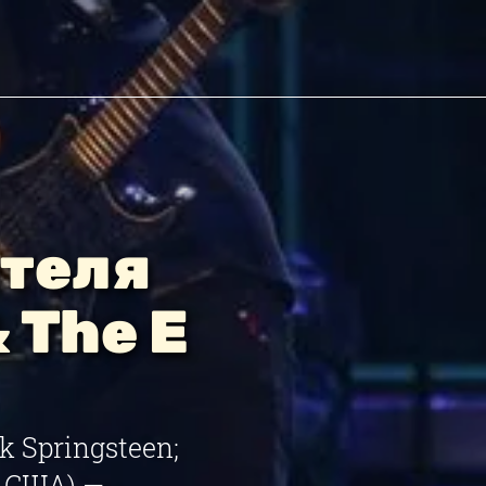
ителя
 The E
 Springsteen;
, США) —