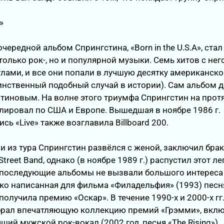
»
очередной альбом Спрингстина, «Born in the U.S.A», стал
олько рок-, но и популярной музыки. Семь хитов с нег
ами, и все они попали в лучшую десятку американско
инственный подобный случай в истории). Сам альбом д
тиновым. На волне этого триумфа Спрингстин на про
олировал по США и Европе. Вышедшая в ноябре 1986 г.
сь «Live» также возглавила Billboard 200.
 из тура Спрингстин развёлся с женой, заключил брак 
treet Band, однако (в ноябре 1989 г.) распустил этот 
о последующие альбомы не вызвали большого интереса
ако написанная для фильма «Филадельфия» (1993) песня
» получила премию «Оскар». В течение 1990-х и 2000-х гг
брал впечатляющую коллекцию премий «Грэмми», вкл
чший мужской рок-вокал (2002 год, песня «The Rising»).