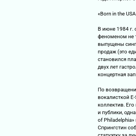
«Born in the USA
В июне 1984 г. 
феноменом не т
выпущены сингл
продаж (это ед
становился пла
двух лет гастр
концертная запи
По возвращении
вокалисткой E-S
коллектив. Ег
и публики, одн
of Philadelphia
Спрингстин со
статуэтку за лу