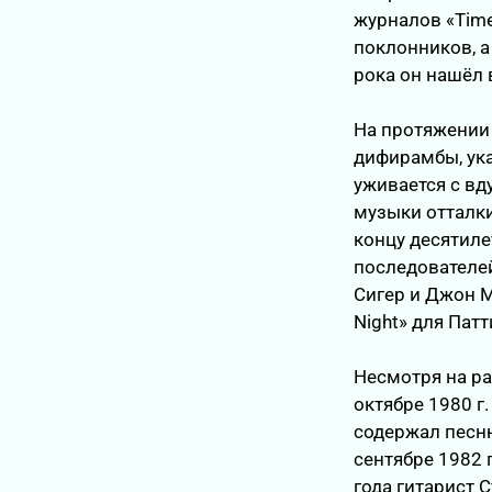
журналов «Tim
поклонников, а 
рока он нашёл 
На протяжении 
дифирамбы, ука
уживается с вд
музыки отталки
концу десятиле
последователей
Сигер и Джон М
Night» для Пат
Несмотря на р
октябре 1980 г
содержал песню
сентябре 1982 г
года гитарист 