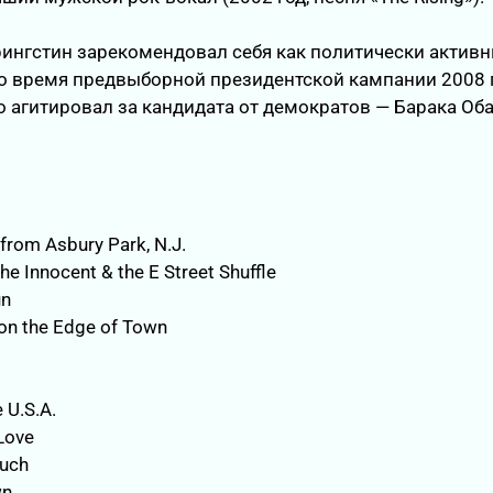
рингстин зарекомендовал себя как политически актив
о время предвыборной президентской кампании 2008 
 агитировал за кандидата от демократов — Барака Оба
from Asbury Park, N.J.
he Innocent & the E Street Shuffle
un
on the Edge of Town
 U.S.A.
Love
uch
wn