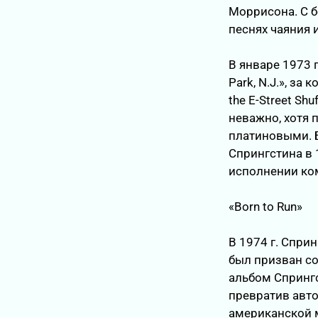
Моррисона. С 
песнях чаяния 
В январе 1973 
Park, N.J.», за
the E-Street S
неважно, хотя 
платиновыми. Бо
Спрингстина в 1
исполнении ком
«Born to Run»
В 1974 г. Спри
был призван со
альбом Спрингс
превратив авто
американской 