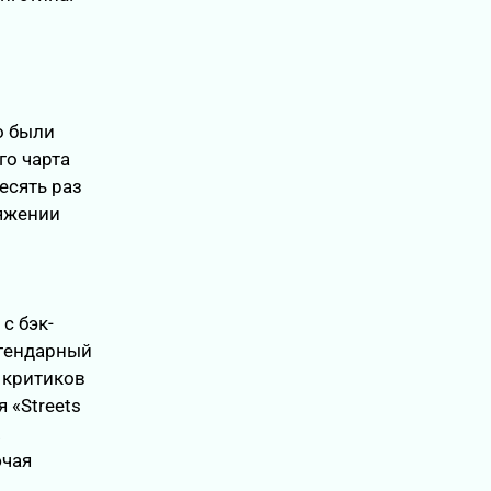
о были
го чарта
есять раз
тяжении
с бэк-
легендарный
 критиков
 «Streets
.
ючая