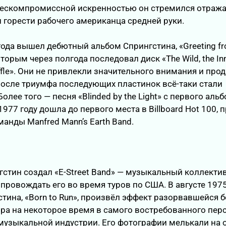
бескомпромиссной искренностью он стремился отража
и горести рабочего американца средней руки.
года вышел дебютный альбом Спрингстина, «Greeting fr
 которым через полгода последовал диск «The Wild, the In
huffle». Они не привлекли значительного внимания и про
после триумфа последующих пластинок всё-таки стали
лее того — песня «Blinded by the Light» с первого аль
977 году дошла до первого места в Billboard Hot 100, п
анды Manfred Mann’s Earth Band.
нгстин создал «E-Street Band» — музыкальный коллекти
провождать его во время туров по США. В августе 1975 
тина, «Born to Run», произвёл эффект разорвавшейся 
ра на некоторое время в самого востребованного пер
музыкальной индустрии. Его фотографии мелькали на 