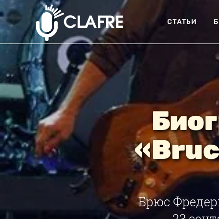
СТАТЬИ
Б
Биог
«Bruc
Брюс Фредери
23 сент