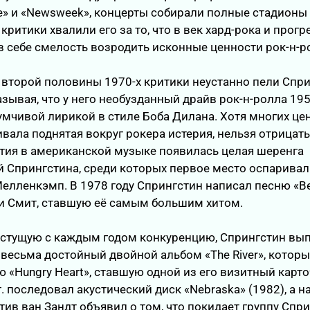
e» и «Newsweek», концерты собирали полные стадионы
критики хвалили его за то, что в век хард-рока и прог
в себе смелость возродить исконные ценности рок-н-р
второй половины 1970-х критики неустанно пели Спр
зывая, что у него необузданный драйв рок-н-ролла 195
умчивой лирикой в стиле Боба Дилана. Хотя многих це
вала поднятая вокруг рокера истерия, нельзя отрицать 
тия в американской музыке появилась целая шеренга
 Спрингстина, среди которых первое место оспаривал
елленкэмп. В 1978 году Спрингстин написал песню «Be
ти Смит, ставшую её самым большим хитом.
астущую с каждым годом конкуренцию, Спрингстин вып
. весьма достойный двойной альбом «The River», котор
 «Hungry Heart», ставшую одной из его визитный карто
. последовал акустический диск «Nebraska» (1982), а н
Стив ван Зандт объявил о том, что покидает группу Спри