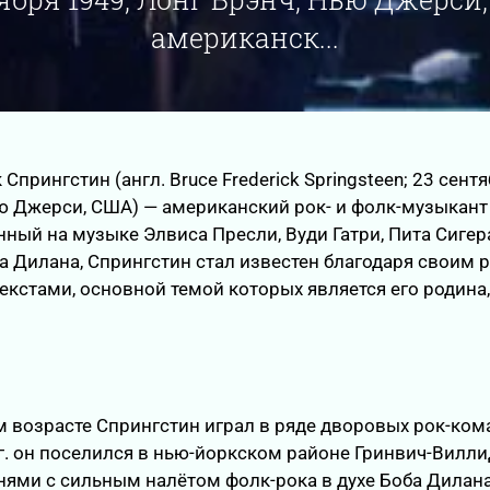
американск...
прингстин (англ. Bruce Frederick Springsteen; 23 сентя
ю Джерси, США) — американский рок- и фолк-музыкант
нный на музыке Элвиса Пресли, Вуди Гатри, Пита Сигер
а Дилана, Спрингстин стал известен благодаря своим 
екстами, основной темой которых является его родина
 возрасте Спрингстин играл в ряде дворовых рок-кома
гг. он поселился в нью-йоркском районе Гринвич-Вилли
нями с сильным налётом фолк-рока в духе Боба Дилана