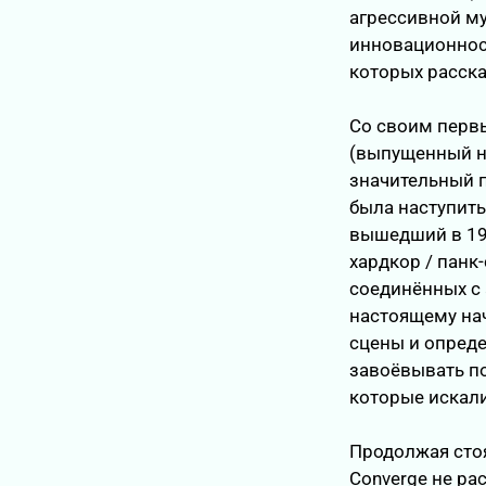
агрессивной м
инновационнос
которых расска
Со своим первы
(выпущенный на
значительный 
была наступить.
вышедший в 199
хардкор / панк
соединённых с
настоящему на
сцены и опреде
завоёвывать по
которые искали
Продолжая стоя
Converge не ра