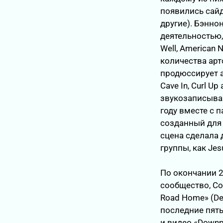
появились сайд-
другие). Бэнно
деятельностью,
Well, American 
количества арт
продюссирует а
Cave In, Curl U
звукозаписываю
году вместе с п
созданный для 
сцена сделала 
группы, как Jesu
По окончании 2
сообщество, Co
Road Home» (De
последние пять
и видео «Downp