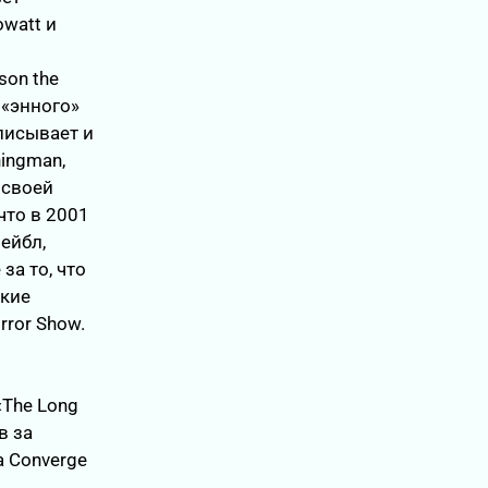
owatt и
son the
я «энного»
писывает и
ningman,
 своей
что в 2001
лейбл,
за то, что
акие
orror Show.
«The Long
в за
а Converge