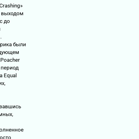
Crashing»
 С выходом
с до
и
.
ирика были
едующем
 Poacher
н период
а Equal
х,
азавшись
мных,
полненное
росто