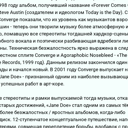
 1998 году альбом, получивший название «Forever Comes 
eve Austin (создателем и идеологом Today is the Day).
onverge показали, что их уровень как музыкантов взро
ин - теперь они творили музыку более атмосферную 
, ломавшую все стереотипы тогдашней хардкор-сцены
обного вокала и поэтически разбивающая вдребезги л
ьны. Техническая безжалостность ярко выражена в сл
естном сплите Converge и Agoraphobic Nosebleed - «The
pse Records, 1999 год). Данным релизом закончился оди
ды и начался новый. В 2001 году Converge выпускает н
«Jane Doe» - признанный одним из наиболее вызывающи
успешных работ в арт-коре.
е стереотипы и рамки выпускаемой тогда музыки, отк
старых достижений, «Jane Doe» стал одним из самых тё
более безжалостных / яростных альбомов, когда-либо
диск. 12-ступенчатое концептуальное путешествие, на
терями, совмещая переплетение борьбы, вдобавок с п