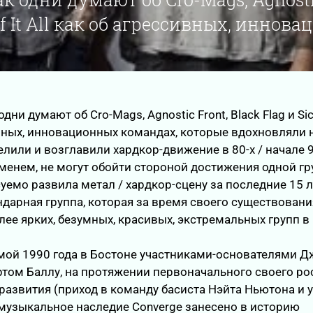
of It All как об агрессивных, иннова
дни думают об Cro-Mags, Agnostic Front, Black Flag и Sick 
вных, инновационных командах, которые вдохновляли 
лили и возглавили хардкор-движение в 80-х / начале 9
еменем, не могут обойти стороной достижения одной гр
уемо развила метал / хардкор-сцену за последние 15 л
ендарная группа, которая за время своего существовани
лее ярких, безумных, красивых, экстремальных групп в
мой 1990 года в Бостоне участниками-основателями 
том Баллу, на протяжении первоначального своего ро
азвития (приход в команду басиста Нэйта Ньютона и 
музыкальное наследие Converge занесено в историю