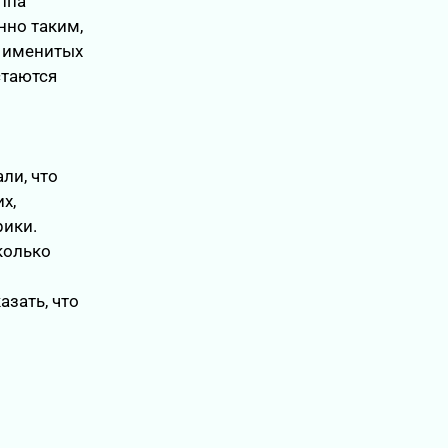
ппа
нно таким,
у именитых
стаются
ли, что
х,
рики.
колько
азать, что