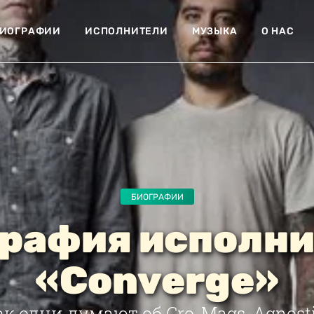
ИОГРАФИИ
ИСПОЛНИТЕЛИ
МУЗЫКА
О НАС
БИОГРАФИИ
рафия исполн
«Converge»
ак одни думают об Cro-Mags, Agnostic