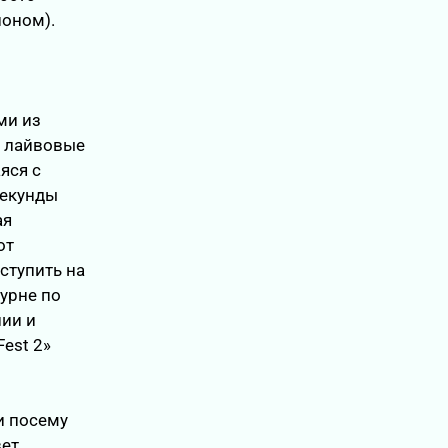
оном).
ми из
, лайвовые
яся с
секунды
ая
от
ступить на
турне по
нии и
Fest 2»
и посему
вет