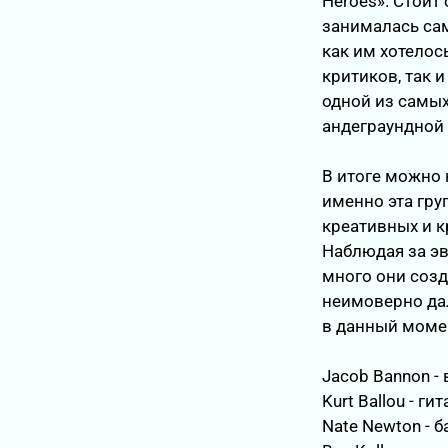
Heroes». Стоит
занималась сам
как им хотелос
критиков, так 
одной из самы
андеграундной 
В итоге можно 
именно эта гру
креативных и к
Наблюдая за э
много они созд
неимоверно дал
в данный моме
Jacob Bannon -
Kurt Ballou - ги
Nate Newton - б