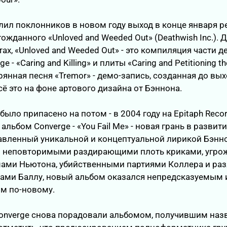
ил поклонников в новом году выход в конце января р
гожданного «Unloved and Weeded Out» (Deathwish Inc.).
тах, «Unloved and Weeded Out» - это компиляция части 
 - «Caring and Killing» и плиты «Caring and Petitioning t
рянная песня «Tremor» - демо-запись, созданная до вы
сё это на фоне артового дизайна от Бэннона.
было припасено на потом - в 2004 году на Epitaph Reco
льбом Converge - «You Fail Me» - новая грань в развит
авленный уникальной и концептуальной лирикой Бэнн
го неповторимыми раздирающими плоть криками, угр
ами Ньютона, убийственными партиями Коллера и ра
ами Баллу, новый альбом оказался непредсказуемым 
м по-новому.
Converge снова порадовали альбомом, получившим наз