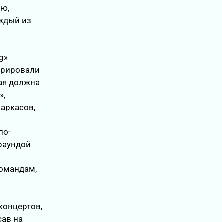
ию,
ждый из
g»
стрировали
ая должна
»,
каркасов,
по-
раундой
командам,
концертов,
сав на