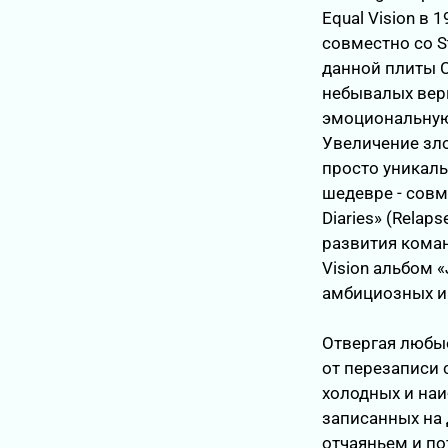
Equal Vision в
совместно со St
данной плиты C
небывалых верш
эмоциональную
Увеличение зл
просто уникал
шедевре - совм
Diaries» (Rela
развития коман
Vision альбом 
амбициозных и 
Отвергая любы
от перезаписи 
холодных и наи
записанных на 
отчаяньем и по