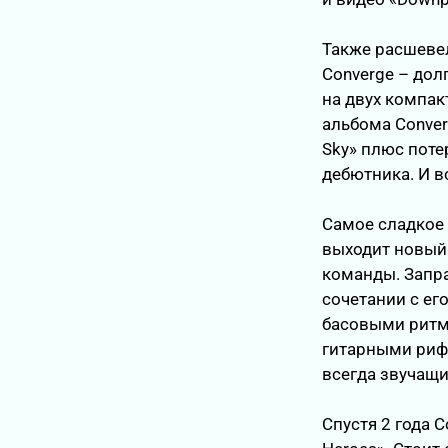
Также расшевел
Converge – дол
на двух компак
альбома Converge
Sky» плюс поте
дебютника. И в
Самое сладкое 
выходит новый а
команды. Запр
сочетании с е
басовыми ритм
гитарными риф
всегда звучащи
Спустя 2 года 