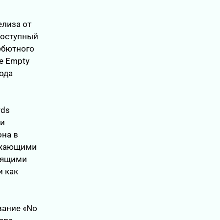
елиза от
 Доступный
дебютного
he Empty
хода
rds
ии
она в
ожающими
зящими
и как
вание «No