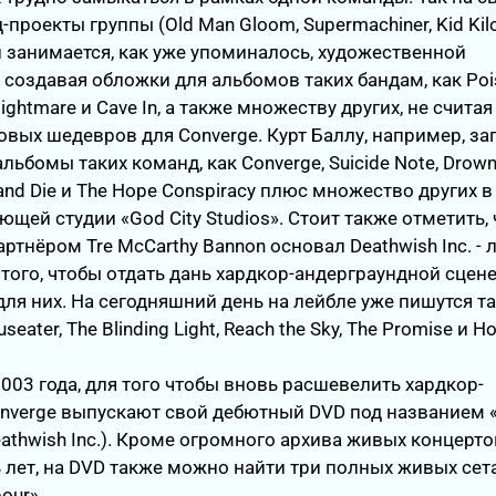
проекты группы (Old Man Gloom, Supermachiner, Kid Kil
н занимается, как уже упоминалось, художественной
 создавая обложки для альбомов таких бандам, как Poi
Nightmare и Cave In, а также множеству других, не счита
овых шедевров для Converge. Курт Баллу, например, за
льбомы таких команд, как Converge, Suicide Note, Drow
p and Die и The Hope Conspiracy плюс множество других в
щей студии «God City Studios». Стоит также отметить, 
артнёром Tre McCarthy Bannon основал Deathwish Inc. - 
того, чтобы отдать дань хардкор-андерграундной сцене 
для них. На сегодняшний день на лейбле уже пишутся т
seater, The Blinding Light, Reach the Sky, The Promise и H
003 года, для того чтобы вновь расшевелить хардкор-
nverge выпускают свой дебютный DVD под названием 
athwish Inc.). Кроме огромного архива живых концерто
 лет, на DVD также можно найти три полных живых сет
our».