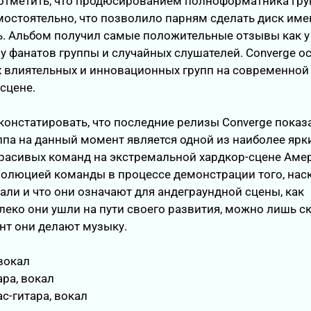
 отметить, что продюсированием полноформатника гру
остоятельно, что позволило парням сделать диск име
ь. Альбом получил самые положительные отзывы как 
и у фанатов группы и случайных слушателей. Converge о
х влиятельных и инновационных групп на современной
сцене.
констатировать, что последние релизы Converge показа
ппа на данный момент является одной из наиболее ярки
расивых команд на экстремальной хардкор-сцене Аме
волюцией команды в процессе демонстрации того, нас
али и что они означают для андеграундной сцены, как
еко они ушли на пути своего развития, можно лишь ск
нт они делают музыку.
 вокал
тара, вокал
ас-гитара, вокал