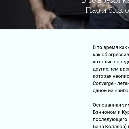
Flag и Sick 
В то время как о
как об агресси
которые опреде
другие, тем вр
которая неопис
Converge - лег
одной из наибо
Основанная зи
Бэнноном и Кур
последующего р
Бэна Коллера) 