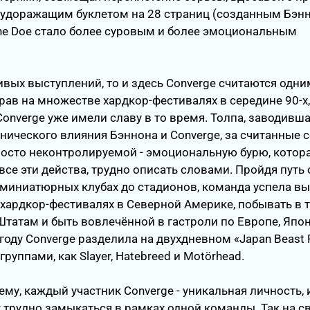
удоражащим буклетом на 28 страниц (созданным Бэнн
ne Doe стало более суровым и более эмоциональным
ивых выступлений, то и здесь Converge считаются одни
рав на множестве хардкор-фестивалях в середине 90-х
nverge уже имели славу в то время. Толпа, заводивша
ического влияния Бэннона и Converge, за считанные 
росто неконтролируемой - эмоциональную бурю, котор
се эти действа, трудно описать словами. Пройдя путь 
миниатюрных клубах до стадионов, команда успела вы
 хардкор-фестивалях в Северной Америке, побывать в 
атам и быть вовлечённой в гастроли по Европе, Япо
 году Converge разделила на двухдневном «Japan Beast 
группами, как Slayer, Hatebreed и Motörhead.
ему, каждый участник Converge - уникальная личность, 
 трудно замыкаться в рамках одной команды. Так на с