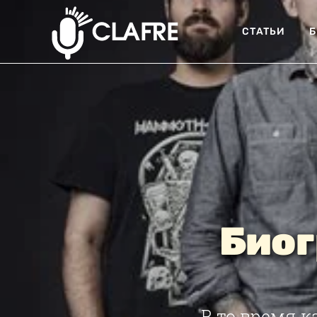
СТАТЬИ
Б
Биог
В то время к