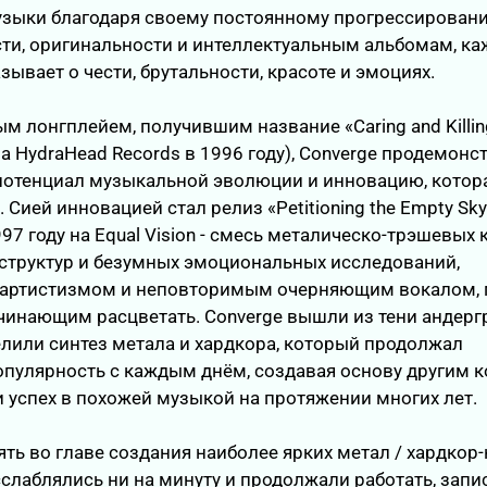
узыки благодаря своему постоянному прогрессирован
ти, оригинальности и интеллектуальным альбомам, ка
зывает о чести, брутальности, красоте и эмоциях.
м лонгплейем, получившим название «Caring and Killin
 HydraHead Records в 1996 году), Converge продемон
потенциал музыкальной эволюции и инновацию, котор
 Сией инновацией стал релиз «Petitioning the Empty Sky
7 году на Equal Vision - смесь металическо-трэшевых 
-структур и безумных эмоциональных исследований,
 артистизмом и неповторимым очерняющим вокалом, 
чинающим расцветать. Converge вышли из тени андерг
лили синтез метала и хардкора, который продолжал
пулярность с каждым днём, создавая основу другим 
 успех в похожей музыкой на протяжении многих лет.
ть во главе создания наиболее ярких метал / хардкор-
сслаблялись ни на минуту и продолжали работать, запи