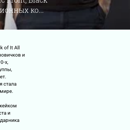
ционных ко...
of It All
новичков и
0-х,
уппы,
ет.
я стала
 мире.
Джейком
ста и
ударника