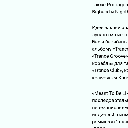
также Propagan
Bigband и Nigh
Идея заключала
лупах с момент
Бас и барабаны
альбому «Trance
«Trance Groove
корабль» для так
«Trance Club»,
кельнском Kunst
«Meant To Be Li
последовательн
перезаписанным
инди-альбомом 
ремиксов "musiq