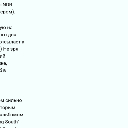
с NDR
гером).
ную на
го дна.
отсылает к
) Не зря
кий
 же,
б в
ем сильно
 вторым
, альбомом
ng South"