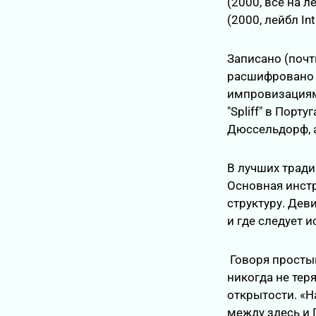
(2000, все на ле
(2000, лейбл Int
Записано (поч
расшифровано
импровизациям
"Spliff" в Порт
Дюссельдорф, а
В лучших тради
Основная инст
структуру. Дев
и где следует 
Говоря простым
никогда не тер
открытости. «Н
между здесь и 