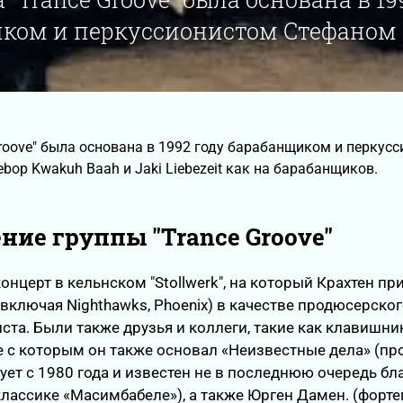
ком и перкуссионистом Стефаном
Groove" была основана в 1992 году барабанщиком и перку
ebop Kwakuh Baah и Jaki Liebezeit как на барабанщиков.
ние группы "Trance Groove"
онцерт в кельнском "Stollwerk", на который Крахтен пр
включая Nighthawks, Phoenix) в качестве продюсерско
иста. Были также друзья и коллеги, такие как клавишни
е с которым он также основал «Неизвестные дела» (пр
ует с 1980 года и известен не в последнюю очередь бл
лассике «Масимбабеле»), а также Юрген Дамен. (форте