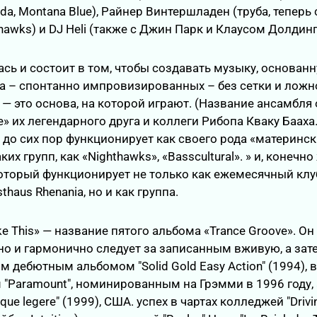
da, Montana Blue), Райнер Винтершладен (труба, теперь 
thawks) и DJ Heli (также с Джин Парк и Клаусом Долдин
сь и состоит в том, чтобы создавать музыку, основан
а – спонтанно импровизированных – без сетки и ложно
 — это основа, на которой играют. (Название ансамбля 
» их легендарного друга и коллеги Рибопа Кваку Бааха.
» до сих пор функционирует как своего рода «материнс
их групп, как «Nighthawks», «Basscultural». » и, конечно
 который функционирует не только как ежемесячный клу
haus Rhenania, но и как группа.
ke This» — название пятого альбома «Trance Groove». Он
о и гармонично следует за записанным вживую, а зат
 дебютным альбомом "Solid Gold Easy Action" (1994),
"Paramount", номинированным на Грэмми в 1996 году
ue legere" (1999), США. успех в чартах колледжей "Drivi