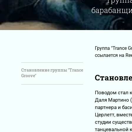
барабанщи
Группа "Trance 
ссылается на Re
Становление группы "Trance
Становле
Groove"
Поводом стал к
Даля Мартино (
партнера и бас
Церлетт, вмест
студии существ
танцевальной к