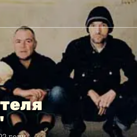
ителя
"
92 году