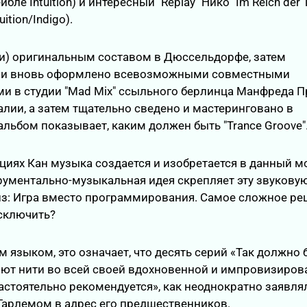
йбле Intuition) и интересный "Replay" Нико "Im Reich der
uition/Indigo).
ти) оригинальным составом в Дюссельдорфе, затем
 и вновь оформлено всевозможными совместными
и в студии "Mad Mix" ссыльного берлинца Манфреда П
угалии, а затем тщательно сведено и мастеринговано в
льбом показывает, каким должен быть "Trance Groove"
циях Кан музыка создается и изобретается в данный м
рументально-музыкальная идея скрепляет эту звукову
из: Игра вместо программирования. Самое сложное ре
исключить?
 языком, это означает, что десять серий «Так должно 
яют нити во всей своей вдохновенной и импровизиро
астоятельно рекомендуется», как неоднократно заявля
Гарлемом в адрес его предшественников.