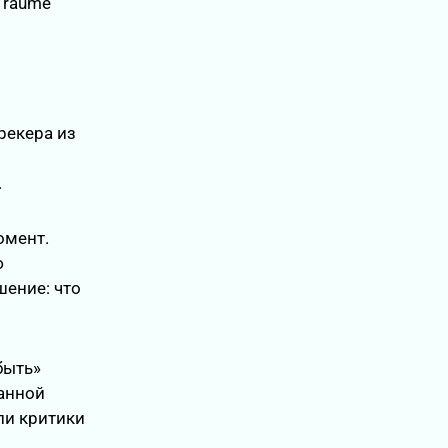
 Träume"
рекера из
.
омент.
ю
шение: что
быть»
ванной
ли критики