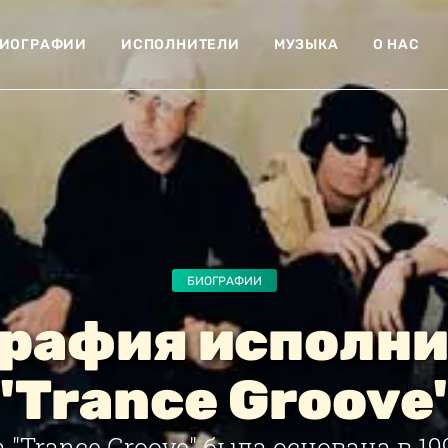
ИОГРАФИИ
ИСПОЛНИТЕЛИ
МУЗЫКА
О НАС
БИОГРАФИИ
рафия исполн
"Trance Groove
 "Trance Groove" была основана в 19