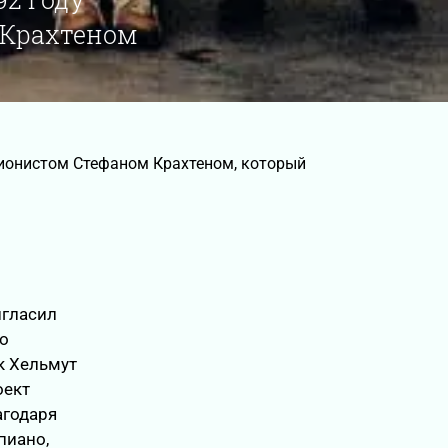
 Крахтеном
ссионистом Стефаном Крахтеном, который
игласил
го
к Хельмут
оект
агодаря
пиано,