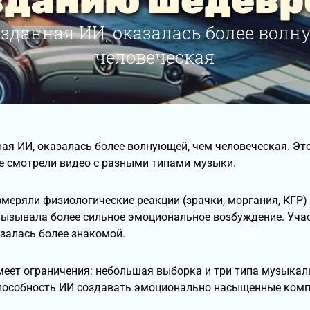
зданию шедевр
озданная ИИ, оказалась более волн
человеческая
ая ИИ, оказалась более волнующей, чем человеческая. Эт
е смотрели видео с разными типами музыки.
меряли физиологические реакции (зрачки, моргания, КГР)
ызывала более сильное эмоциональное возбуждение. Учас
залась более знакомой.
меет ограничения: небольшая выборка и три типа музыкал
пособность ИИ создавать эмоционально насыщенные ком