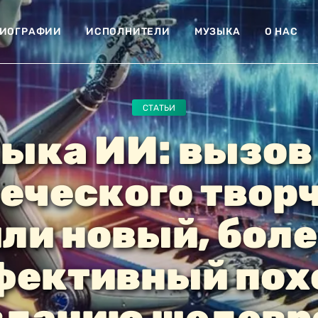
ИОГРАФИИ
ИСПОЛНИТЕЛИ
МУЗЫКА
О НАС
СТАТЬИ
ыка ИИ: вызов
еческого твор
ли новый, бол
ективный пох