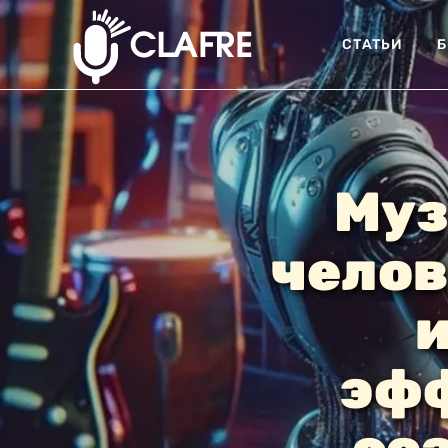
СТАТЬИ
Б
Муз
челов
и
эфф