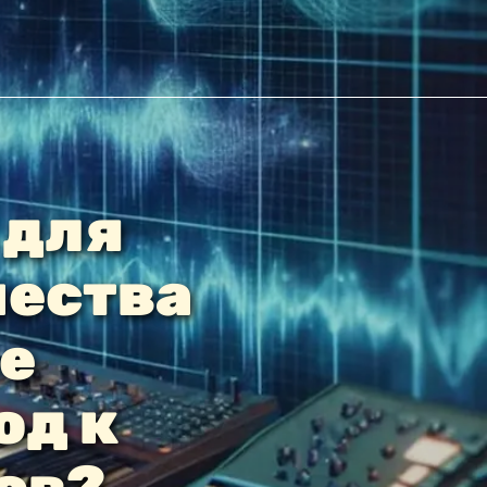
 для
чества
ее
од к