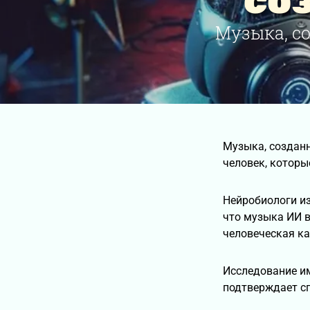
со
Музыка, с
Музыка, созданн
человек, которы
Нейробиологи из
что музыка ИИ в
человеческая ка
Исследование и
подтверждает с