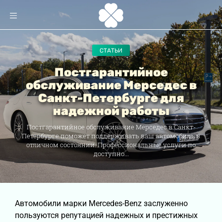
СТАТЬИ
Постгарантийное
обслуживание Мерседес в
Санкт-Петербурге для
надежной работы
Постгарантийное обслуживание Мерседес в Санкт-
Петербурге поможет поддерживать ваш автомобиль в
отличном состоянии. Профессиональные услуги по
доступно...
Автомобили марки Mercedes-Benz заслуженно
пользуются репутацией надежных и престижных